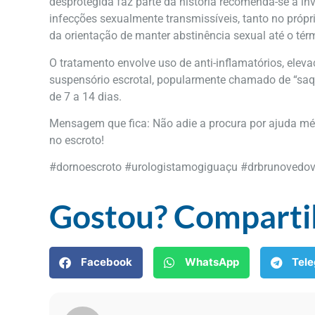
desprotegida faz parte da história recomenda-se a i
infecções sexualmente transmissíveis, tanto no própri
da orientação de manter abstinência sexual até o tér
O tratamento envolve uso de anti-inflamatórios, elev
suspensório escrotal, popularmente chamado de “saquei
de 7 a 14 dias.
Mensagem que fica: Não adie a procura por ajuda mé
no escroto!
#dornoescroto #urologistamogiguaçu #drbrunovedo
Gostou? Comparti
Facebook
WhatsApp
Tel