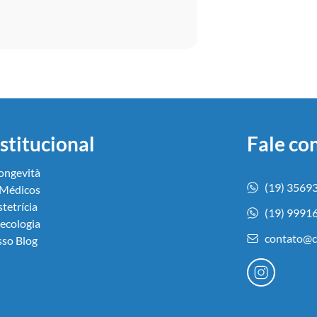
stitucional
Fale co
ongevità
(19) 3569
Médicos
tetrícia
(19) 9991
ecologia
contato@cl
so Blog