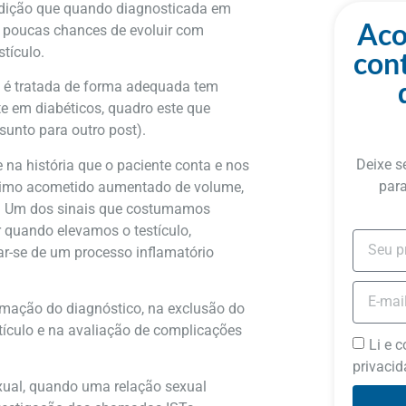
ição que quando diagnosticada em
Aco
 poucas chances de evoluir com
stículo.
con
 é tratada de forma adequada tem
te em diabéticos, quadro este que
unto para outro post).
Deixe s
 na história que o paciente conta e nos
para
ídimo acometido aumentado de volume,
o. Um dos sinais que costumamos
r quando elevamos o testículo,
ar-se de um processo inflamatório
irmação do diagnóstico, na exclusão do
estículo e na avaliação de complicações
Li e 
privacid
xual, quando uma relação sexual