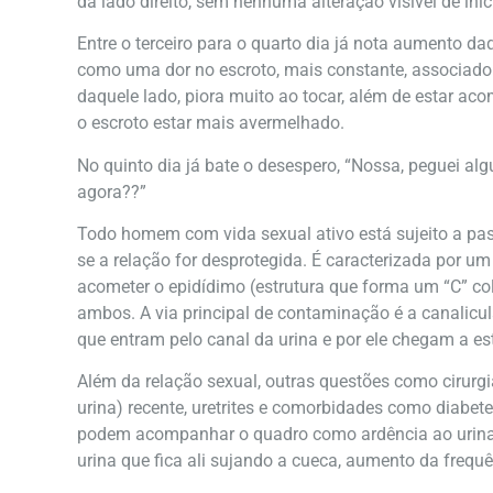
da lado direito, sem nenhuma alteração visível de iníc
Entre o terceiro para o quarto dia já nota aumento d
como uma dor no escroto, mais constante, associad
daquele lado, piora muito ao tocar, além de estar a
o escroto estar mais avermelhado.
No quinto dia já bate o desespero, “Nossa, peguei al
agora??”
Todo homem com vida sexual ativo está sujeito a pas
se a relação for desprotegida. É caracterizada por u
acometer o epidídimo (estrutura que forma um “C” cola
ambos. A via principal de contaminação é a canalicul
que entram pelo canal da urina e por ele chegam a e
Além da relação sexual, outras questões como cirurg
urina) recente, uretrites e comorbidades como diabete
podem acompanhar o quadro como ardência ao urinar,
urina que fica ali sujando a cueca, aumento da frequên