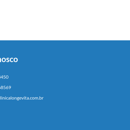
nosco
3450
68569
inicalongevita.com.br