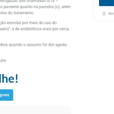
nvestigação das chamadas ISTs –
o paciente quanto na parceira (o), além
mino do tratamento.
Seu
ação escrotal por meio do uso do
ra”, e de antibióticos orais por cerca
dica quando o assunto for dor aguda
vato
lhe!
egram