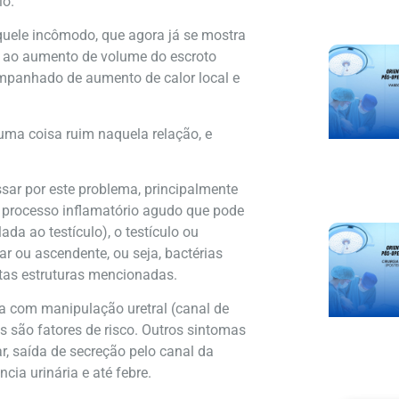
io.
aquele incômodo, que agora já se mostra
o ao aumento de volume do escroto
companhado de aumento de calor local e
guma coisa ruim naquela relação, e
sar por este problema, principalmente
m processo inflamatório agudo que pode
da ao testículo), o testículo ou
ar ou ascendente, ou seja, bactérias
stas estruturas mencionadas.
ia com manipulação uretral (canal de
s são fatores de risco. Outros sintomas
 saída de secreção pelo canal da
cia urinária e até febre.